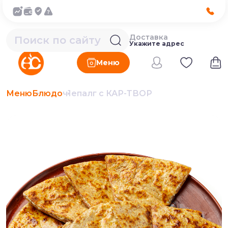
Доставка
Укажите адрес
Меню
Меню
Блюдо
ч1епалг с КАР-ТВОР