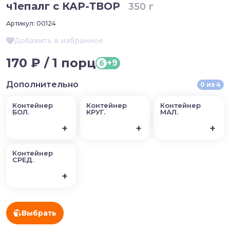
ч1епалг с КАР-ТВОР
350 г
Артикул:
00124
Добавить в избранное
170 ₽ / 1 порц
+9
б
Дополнительно
0
из
4
Контейнер
Контейнер
Контейнер
БОЛ.
КРУГ.
МАЛ.
+
+
+
Контейнер
СРЕД.
+
Выбрать